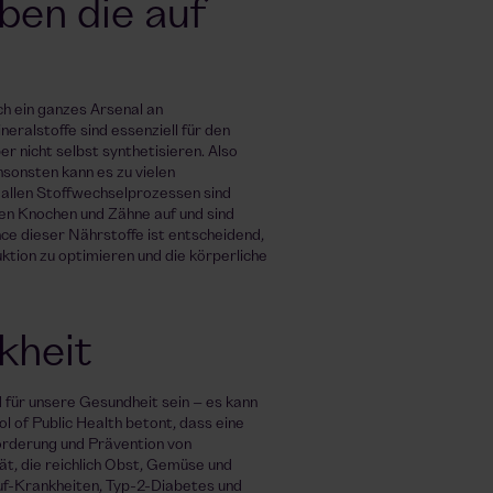
en die auf
h ein ganzes Arsenal an
eralstoffe sind essenziell für den
r nicht selbst synthetisieren. Also
sonsten kann es zu vielen
 allen Stoffwechselprozessen sind
en Knochen und Zähne auf und sind
ance dieser Nährstoffe ist entscheidend,
tion zu optimieren und die körperliche
kheit
 für unsere Gesundheit sein – es kann
l of Public Health betont, dass eine
örderung und Prävention von
ät, die reichlich Obst, Gemüse und
uf-Krankheiten, Typ-2-Diabetes und