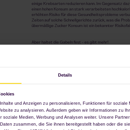
einige Krebsarten reduzieren kann. Im Gegensatz dazu i
einen hohen Konsum an stark verarbeiteten hochkalor
erhöhten Risiko für diese Gesundheitsprobleme verbund
Zeiten auf solche Schnellgerichte zurück, was die Pro
übermäßige Zucker Konsum ist ein bekannter Risikofa
Aber haltet die Gabeln fest - es gibt mehr!
Details
Cookies
nhalte und Anzeigen zu personalisieren, Funktionen für soziale
Website zu analysieren. Außerdem geben wir Informationen zu I
r soziale Medien, Werbung und Analysen weiter. Unsere Partner
 Daten zusammen, die Sie ihnen bereitgestellt haben oder die s