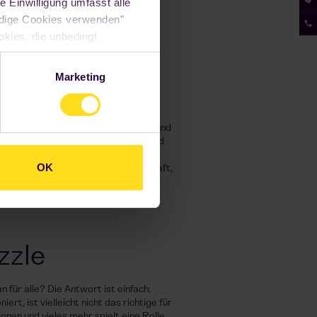
e Einwilligung umfasst alle
ndige Cookies verwenden"
okies, die unbedingt
irkung für die Zukunft
en und die gewählten
Marketing
schutzerklärung
.
ere mentale Funktionen. Die
er, sondern auch unsere Emotionen und
ine können unsere grauen Zellen und
land ist von einer psychischen
OK
n. Es gibt Indizes in der Wissenschaft,
sen kann. Eine Studie aus 2017
e Einwirkung auf Depressionen und
zzle
 für alle? Die Antwort ist einfach:
ert, ist vielleicht nicht das richtige für
onen und vieles mehr spielt eine Rolle