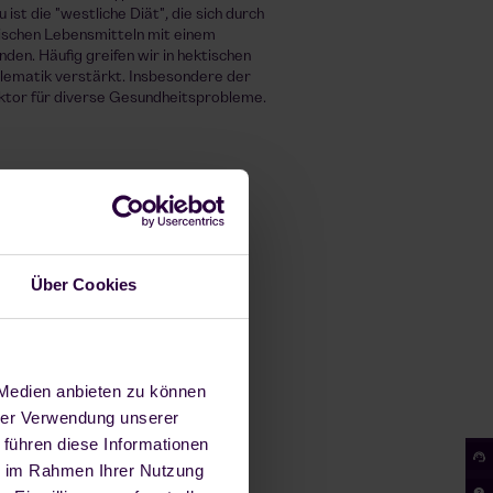
st die "westliche Diät", die sich durch
ischen Lebensmitteln mit einem
en. Häufig greifen wir in hektischen
blematik verstärkt. Insbesondere der
ktor für diverse Gesundheitsprobleme.
Über Cookies
 Medien anbieten zu können
hrer Verwendung unserer
 führen diese Informationen
ie im Rahmen Ihrer Nutzung