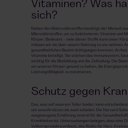
Vitaminen? Was hab
sich?
Neben den Makronährstoffen benötigt der Mensch auc
Mikronährstoffen, um zu funktionieren. Vitamine und Min
Körper. Bedeutet - viele dieser Stoffe kann unser Körpe
müssen wir sie über unsere Nahrung zu uns nehmen. An
gesundheitlichen Beeinträchtigungen kommen. An fast
Vitamine beteiligt. Sie stärken das Immunsystem, bau
wichtig für die Blutbildung und die Zellteilung. Die Bal
um unseren Körper gesund zu halten, die Energieproduk
Leistungsfähigkeit zu maximieren.
Schutz gegen Kran
Das, was auf unserem Teller landet, kann entscheidend
uns sowohl nützen als auch schaden. Die Harvard Schoo
ausgewogene Ernährung zentral für die Gesundheitsf
Krankheiten ist. Untersuchungen belegen, dass eine Di
Vollkornprodukteumfasst, das Risiko für Herz-Kreisla