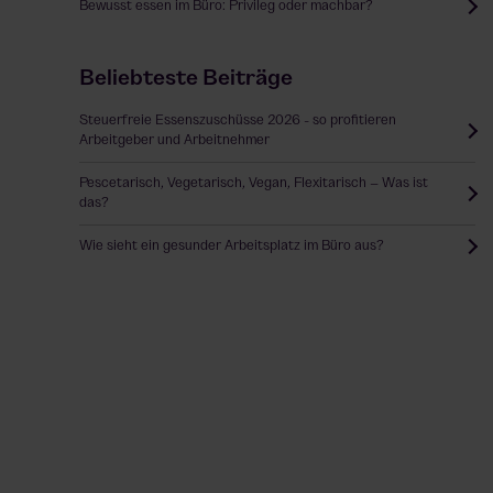
Bewusst essen im Büro: Privileg oder machbar?
Beliebteste Beiträge
Steuerfreie Essenszuschüsse 2026 - so profitieren
Arbeitgeber und Arbeitnehmer
Pescetarisch, Vegetarisch, Vegan, Flexitarisch – Was ist
das?
Wie sieht ein gesunder Arbeitsplatz im Büro aus?