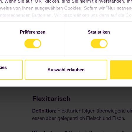
 Wenn Sie auf "OK" klicken, sind Sie hiermit einverstanden. Ihr
Definition
: Pescetarier verzichten auf Fleis
weise von Ihnen ausgewählten Cookies. Sofern wir "Nur notwe
Fisch und Meeresfrüchte.
n entsprechenden Button an. Wir beschränken uns dann auf die Co
Seite funktioniert. Sie können Ihre Entscheidung jederzeit mit W
ndem Sie auf den "Cookie" Link am Ende unserer Webseite klick
Was isst man?
Fisch und Meeresfrüchte, pfl
Präferenzen
Statistiken
 Informationen finden Sie unter "Details" sowie in unserer
Daten
Gemüse, Getreide, Hülsenfrüchte und Nüsse 
nach individueller Entscheidung.
Vorteile:
Reich an Omega-3-Fettsäuren, Vita
ies
Auswahl erlauben
Mögliche Mängel:
Vitamin B12, Eisen und Zi
tierischen Produkten stark eingeschränkt ist
Flexitarisch
Definition:
Flexitarier folgen überwiegend e
essen aber gelegentlich Fleisch und Fisch.