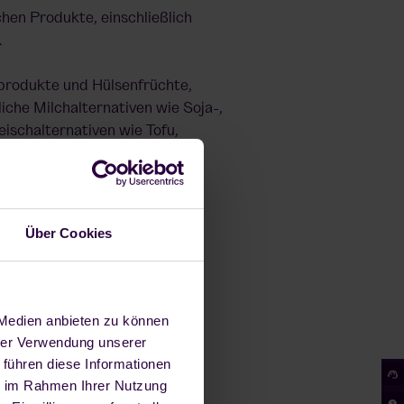
schen Produkte, einschließlich
.
rodukte und Hülsenfrüchte,
che Milchalternativen wie Soja-,
eischalternativen wie Tofu,
o für bestimmte Krankheiten
Über Cookies
isen, Calcium, Omega-3-
n hauptsächlich in tierischen
cherte Lebensmittel und
 Medien anbieten zu können
den.
hrer Verwendung unserer
 führen diese Informationen
ie im Rahmen Ihrer Nutzung