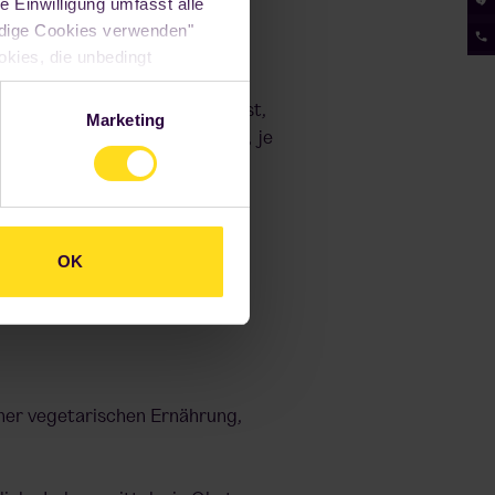
e Einwilligung umfasst alle
ch von Landtieren, essen aber
ndige Cookies verwenden"
okies, die unbedingt
irkung für die Zukunft
en und die gewählten
anzliche Lebensmittel wie Obst,
Marketing
schutzerklärung
.
sowie Milchprodukte und Eier, je
min D und Jod.
OK
nk, wenn der Verzehr von
.
iner vegetarischen
Ernährung
,