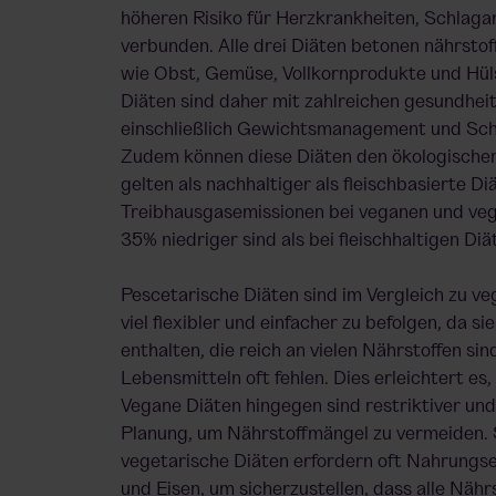
höheren Risiko für Herzkrankheiten, Schlag
verbunden. Alle drei Diäten betonen nährstof
wie Obst, Gemüse, Vollkornprodukte und Hül
Diäten sind daher mit zahlreichen gesundheit
einschließlich Gewichtsmanagement und Schu
Zudem können diese Diäten den
ökologische
gelten als nachhaltiger als fleischbasierte Di
Treibhausgasemissionen bei veganen und ve
35% niedriger sind als bei fleischhaltigen Diä
Pescetarische Diäten sind im Vergleich zu v
viel flexibler und einfacher zu befolgen, da s
enthalten, die reich an vielen Nährstoffen sind
Lebensmitteln oft fehlen. Dies erleichtert es
Vegane Diäten hingegen sind restriktiver und
Planung, um Nährstoffmängel zu vermeiden. 
vegetarische Diäten erfordern oft Nahrungs
und Eisen, um sicherzustellen, dass alle Nähr