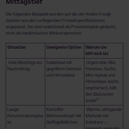
Mittagstief
Die folgenden Beispiele wurden auf die vier finalen Foodji-
Speisen aus den vorliegenden Produktspezifikationen
angepasst. Sie sind redaktionell als Praxisbeispiele gedacht,
nicht als medizinisches Wirkversprechen.
Situation
Geeignete Option
Warum sie
hilfreich ist
Viele Meetings am
Salatbowl mit
Urgetreide-Mix,
Nachmittag
gegrilltem Gemüse
Hummus, Gurke,
und Hirtenkäse
Mini-Spinat und
Hirtenkäse: leicht,
vegetarisch, hält
den Blutzucker
6
stabil.
Lange
Kartoffel-
Warme, sättigende
Konzentrationspha
Möhreneintopf mit
Mahlzeit mit
se
Geflügelbällchen
Substanz –
passend, wenn der