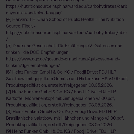
https://nutritionsource.hsph.harvard.edu/carbohydrates/carb
ohydrates-and-blood-sugar/
[4] Harvard T.H. Chan School of Public Health - The Nutrition
Source: Fiber. -
https://nutritionsource.hsph.harvard.edu/carbohydrates/fiber
/
[5] Deutsche Gesellschaft für Ernährung e.V.: Gut essen und
trinken - die DGE-Empfehlungen. -
https://www.dge.de/gesunde-ernaehrung/gut-essen-und-
trinken/dge-empfehlungen/
[6] Heinz Funken GmbH & Co. KG / Foodji Drive: FDJ HLP
Salatbowl mit gegrilltem Gemüse und Hirtenkäse HS V.1.00.pdf,
Produktspezifikation, erstellt/freigegeben 08.05.2026.
[7] Heinz Funken GmbH & Co. KG / Foodji Drive: FDJ HLP
Kartoffel-Möhreneintopf mit Geflügelbällchen V.1.00.pdf,
Produktspezifikation, erstellt/freigegeben 08.05.2026.
[8] Heinz Funken GmbH & Co. KG / Foodji Drive: FDJ HLP
Brasilianische Salatbowl mit Hähnchen und Mango V.1.00.pdf,
Produktspezifikation, erstellt/freigegeben 08.05.2026.
[9] Heinz Funken GmbH & Co. KG / Foodji Drive: FDJ HLP