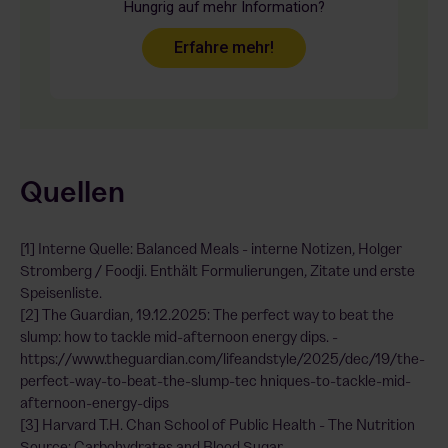
Hungrig auf mehr Information?
Erfahre mehr!
Quellen
[1] Interne Quelle: Balanced Meals - interne Notizen, Holger
Stromberg / Foodji. Enthält Formulierungen, Zitate und erste
Speisenliste.
[2] The Guardian, 19.12.2025: The perfect way to beat the
slump: how to tackle mid-afternoon energy dips. -
https://www.theguardian.com/lifeandstyle/2025/dec/19/the-
perfect-way-to-beat-the-slump-tec hniques-to-tackle-mid-
afternoon-energy-dips
[3] Harvard T.H. Chan School of Public Health - The Nutrition
Source: Carbohydrates and Blood Sugar. -