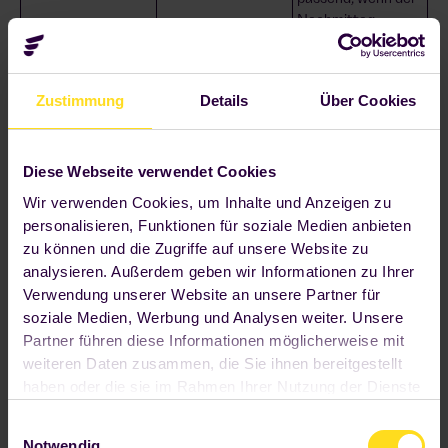
Nachmittag
7
Ausdauer braucht.
Frische,
Brasilianische
Vollkornreis,
internationale
Salatbowl mit
Hähnchen,
Zustimmung
Details
Über Cookies
Alternative
Hähnchen und
schwarze Bohnen,
Mango
Mango und
Passionsfrucht-
Diese Webseite verwendet Cookies
Dressing: Frische,
Wir verwenden Cookies, um Inhalte und Anzeigen zu
Eiweiß und
personalisieren, Funktionen für soziale Medien anbieten
Kohlenhydrate in
zu können und die Zugriffe auf unsere Website zu
einer modernen
8
analysieren. Außerdem geben wir Informationen zu Ihrer
Bowl.
Verwendung unserer Website an unsere Partner für
Lust auf etwas
Ravioli mit
Vegetarisches
soziale Medien, Werbung und Analysen weiter. Unsere
Herzhaftes
Pfifferlingfüllung
Pasta-Gericht mit
Partner führen diese Informationen möglicherweise mit
mit Broccolini
Paprika-
weiteren Daten zusammen, die Sie ihnen bereitgestellt
Rahmsoße:
haben oder die sie im Rahmen Ihrer Nutzung der Dienste
bewusst genießen
gesammelt haben. Wenn Sie auf "OK" klicken, sind Sie
und nicht zu
E
hiermit einverstanden. Ihre Einwilligung umfasst alle
schwer in den
Notwendig