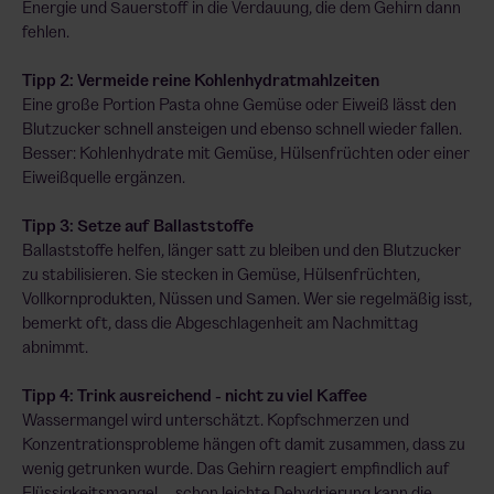
Energie und Sauerstoff in die Verdauung, die dem Gehirn dann
fehlen.
Tipp 2: Vermeide reine Kohlenhydratmahlzeiten
Eine große Portion Pasta ohne Gemüse oder Eiweiß lässt den
Blutzucker schnell ansteigen und ebenso schnell wieder fallen.
Besser: Kohlenhydrate mit Gemüse, Hülsenfrüchten oder einer
Eiweißquelle ergänzen.
Tipp 3: Setze auf Ballaststoffe
Ballaststoffe helfen, länger satt zu bleiben und den Blutzucker
zu stabilisieren. Sie stecken in Gemüse, Hülsenfrüchten,
Vollkornprodukten, Nüssen und Samen. Wer sie regelmäßig isst,
bemerkt oft, dass die Abgeschlagenheit am Nachmittag
abnimmt.
Tipp 4: Trink ausreichend - nicht zu viel Kaffee
Wassermangel wird unterschätzt. Kopfschmerzen und
Konzentrationsprobleme hängen oft damit zusammen, dass zu
wenig getrunken wurde. Das Gehirn reagiert empfindlich auf
Flüssigkeitsmangel – schon leichte Dehydrierung kann die