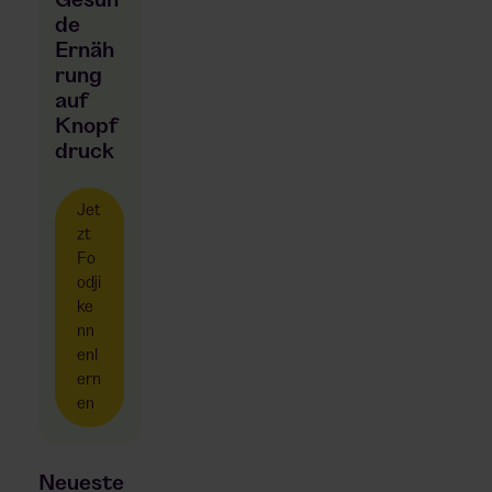
Gesun
de
Ernäh
rung
auf
Knopf
druck
Jet
zt
Fo
odji
ke
nn
enl
ern
en
Neueste