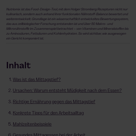
Nutriomix ist das Food-Design-Tool, mit dem Holger Stromberg Rezepturen nicht nur
kulinarisch, sondern auch anhand ihrer funktionalen Nährstoff-Balance bewertet und
weiterentwickelt. Grundlage ist ein wissenschaftlich entwickeltes Bewertungssystem,
das aus zellbiologischer Forschung entstanden ist und über 50 Makro- und
Mikronährstoffe im Zusammenspiel betrachtet – von Vitaminen und Mineralstoffen bis
zu Aminosäuren, Fettsäuren und Kohlenhydraten. So wird sichtbar, wie ausgewogen
ein Gericht komponiert ist.
Inhalt
Was ist das Mittagstief?
Ursachen: Warum entsteht Müdigkeit nach dem Essen?
Richtige Ernährung gegen das Mittagstief
Konkrete Tipps für den Arbeitsalltag
Mahlzeitenbeispiele
Gesundes Mittagessen bei der Arbeit